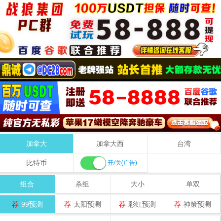
加拿大
加拿大西
台湾
比特币
开/关(广告)
组合
杀组
大小
单双
荐
99预测
荐
太阳预测
荐
彩虹预测
荐
神策预测